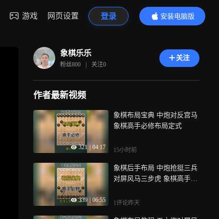
游戏
网页设置
登录
安装电脑版
内容更精彩
象棋乐乐
关注
粉丝
800
|
关注
0
作者最新视频
象棋布局宝典 中炮对反宫马
象棋高手必修布局定式
321
|
04:17
15小时前
象棋后手布局 中炮抢挺三兵
对屏风马三步虎 象棋高手必
修
339
|
06:55
1评论
昨天