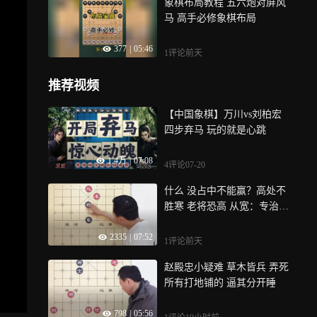
象棋布局教程 五六炮对屏风
马 高手必修象棋布局
377
|
05:46
1评论
前天
推荐视频
【中国象棋】万川vs刘柏宏
四步弃马 玩的就是心跳
1.4万
|
07:08
4评论
07-20
什么 没占中不能赢？高处不
胜寒 老将恐高 从宽：专治恐
高
2335
|
07:52
1评论
前天
赵殿忠小疑难 草木皆兵 弄死
所有打地铺的 逼其分开睡
798
|
05:56