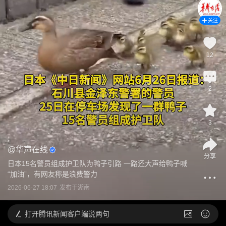
关注
12
2
3
@
华声在线
分享
日本15名警员组成护卫队为鸭子引路 一路还大声给鸭子喊
“加油”，有网友称是浪费警力
2026-06-27 18:07
发布于
湖南
打开
腾讯新闻客户端说两句