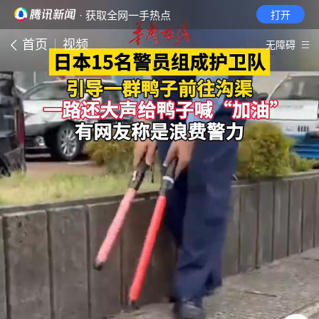
· 获取全网一手热点
打开
首页
视频
无障碍