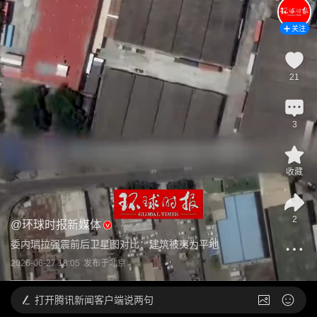
关注
21
3
收藏
2
@
环球时报新媒体
委内瑞拉强震前后卫星图对比：建筑被夷为平地
2026-06-27 18:05
发布于
北京
打开
腾讯新闻客户端说两句