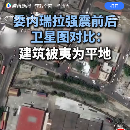
· 获取全网一手热点
打开
首页
视频
无障碍