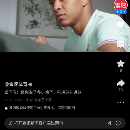
关注
25
10
6
@
雷速体育
18
姆巴佩：跟你说了多少遍了，别进球别进球
2026-06-27 18:02
发布于
上海
该内容疑似使用了AI生成技术，请谨慎甄别
打开
腾讯新闻客户端说两句