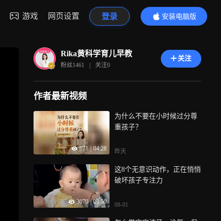
游戏
网页设置
登录
安装电脑版
内容更精彩
Rika黄科学育儿早教
关注
粉丝
1461
|
关注
0
作者最新视频
为什么不要在小时候过分尊
重孩子？
671
|
04:28
昨天
这8个无意识动作，正在悄悄
破坏孩子专注力
3070
|
03:50
08-01