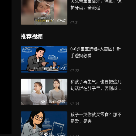
怎么带宝宝洁牙，涂氟，保
护牙齿，全流程
90
|
02:47
07-31
推荐视频
0-6岁宝宝选鞋4大雷区！新
手爸妈必看
425
|
01:35
07-22
和孩子再生气，也要把这几
句话烂在肚子里，否则越吼
孩子越差劲
1.6万
|
02:07
07-14
孩子一哭你就买零食？那不
是爱，是害
110
|
01:23