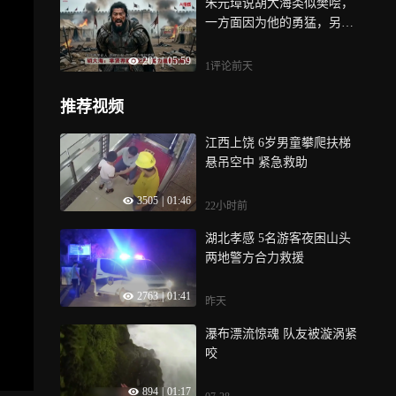
朱元璋说胡大海类似樊哙，
一方面因为他的勇猛，另一
方面，也说明胡大海比较质
203
|
05:59
朴，为人热心忠诚，有汉初
1评论
前天
名将之风，但正是他这种质
朴热诚，使得他最终遭遇不
推荐视频
测
江西上饶 6岁男童攀爬扶梯
悬吊空中 紧急救助
3505
|
01:46
22小时前
湖北孝感 5名游客夜困山头
两地警方合力救援
2763
|
01:41
昨天
瀑布漂流惊魂 队友被漩涡紧
咬
894
|
01:17