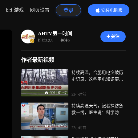
游戏
网页设置
登录
安装电脑版
内容更精彩
AHTV第一时间
关注
粉丝
2.2万
|
关注
0
作者最新视频
持续高温，合肥用电突破历
史记录，这些用电知识要掌
握
696
|
01:47
22小时前
持续高温天气，记者探访急
救一线，医生说：科学防暑
很重要
473
|
02:32
22小时前