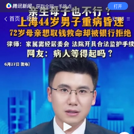
· 获取全网一手热点
打开
首页
视频
无障碍