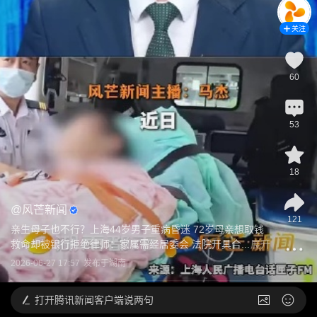
关注
60
53
18
@
风芒新闻
121
亲生母子也不行？上海44岁男子重病昏迷 72岁母亲想取钱
救命却被银行拒绝律师：家属需经居委会 法院开具合...
展开
2026-06-27 17:57
发布于
湖南
打开
腾讯新闻客户端说两句