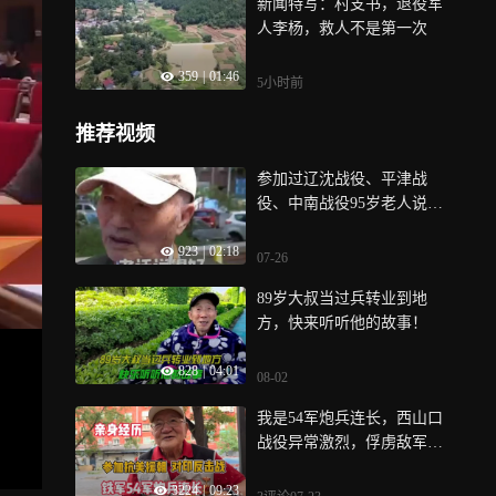
新闻特写：村支书，退役军
人李杨，救人不是第一次
359
|
01:46
5小时前
推荐视频
参加过辽沈战役、平津战
役、中南战役95岁老人说：
90岁以后，爱情亲情友情全
923
|
02:18
都减退啦…
07-26
89岁大叔当过兵转业到地
方，快来听听他的故事！
828
|
04:01
08-02
我是54军炮兵连长，西山口
战役异常激烈，俘虏敌军七
八千
3224
|
09:23