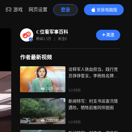
游戏
网页设置
登录
安装电脑版
内容更精彩
C位看军事百科
关注
粉丝
1.5万
|
关注
0
作者最新视频
诠释军人铁血担当，践行党
员铮铮誓言，李杨姓名牌永
远停留在了“八一”在岗
2529
|
00:30
5小时前
新闻特写：村支书巡查汛情
遇险，牺牲前推同伴脱困
2282
|
02:53
5小时前