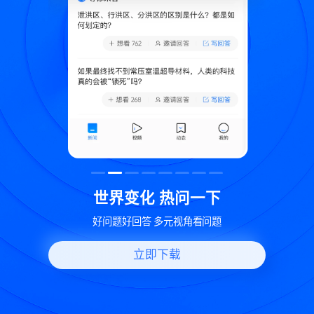
致
世界变化 热问一下
好问题好回答 多元视角看问题
立即下载