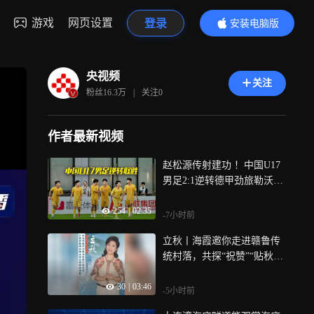
游戏
网页设置
登录
安装电脑版
内容更精彩
央视频
关注
粉丝
16.3万
|
关注
0
作者最新视频
赵松源传射建功 ！中国U17
男足2:1逆转德甲劲旅勒沃库
森U17！小组赛全胜晋级淘
254
|
02:35
汰赛！
-7小时前
立秋丨海霞邀你走进赣鲁传
统村落，共探“祝赞”“贴秋
膘”古老习俗
30
|
03:46
-5小时前