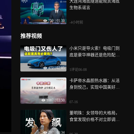
大连湾海底隧道能观赏海底
生物系谣言
759
|
01:39
-4小时前
推荐视频
小米只是导火索！电吸门到
底是豪华神器还是危险配
置？
472
|
02:05
1评论
06-08
卡萨帝水晶胆热水器：从洁
身到悦己，实现中国美好家
庭生活
1087
|
03:50
07-16
董明珠：女领导的大格局，
食堂发现价格不对立即调
整，这才是老板
297
|
03:34