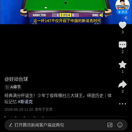
关注
3
2
1
@
好动台球
AI章节
2
经典满分杆诞生！少年丁俊晖横扫三大球王，缔造历史｜体
坛记忆
 #
斯诺克
2026-06-28 11:20
发布于
甘肃
打开
腾讯新闻客户端说两句