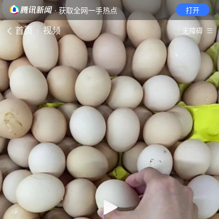
· 获取全网一手热点
打开
首页
视频
无障碍