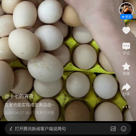
关注
评论
收藏
分享
@
十七的宵夜
在家也能实现咸蛋黄自由~
2026-06-27 16:17
发布于
河南
打开
腾讯新闻客户端说两句