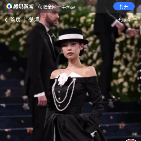
· 获取全网一手热点
打开
首页
视频
无障碍