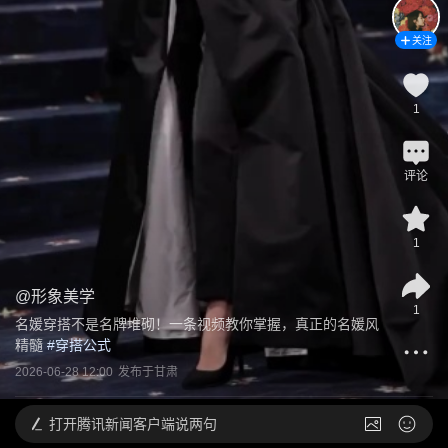
关注
1
评论
1
@
形象美学
1
名媛穿搭不是名牌堆砌！一条视频教你掌握，真正的名媛风
精髓
 #
穿搭公式
2026-06-28 12:00
发布于
甘肃
打开
腾讯新闻客户端说两句