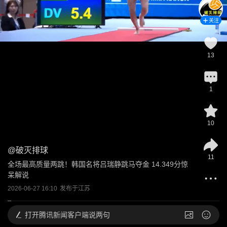
关注
13
1
10
@
破灭排球
11
全场最高质量两跳！韩国名将吕瑞静跳马夺金 14.349分惊
呆解说
2026-06-27 16:10
发布于
江苏
打开
腾讯新闻客户端说两句