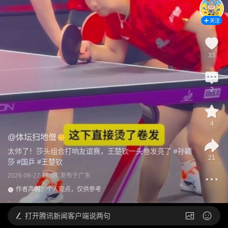
关注
33
2
4
@
体坛扫地僧
太帅了！莎头组合打响友谊赛，王楚钦一头卷发亮了
 #
孙颖
21
莎
 #
国乒
 #
王楚钦
2026-06-27 16:08
发布于
广东
作者声明：个人观点，仅供参考
打开
腾讯新闻客户端说两句