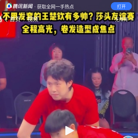
· 获取全网一手热点
打开
首页
视频
无障碍