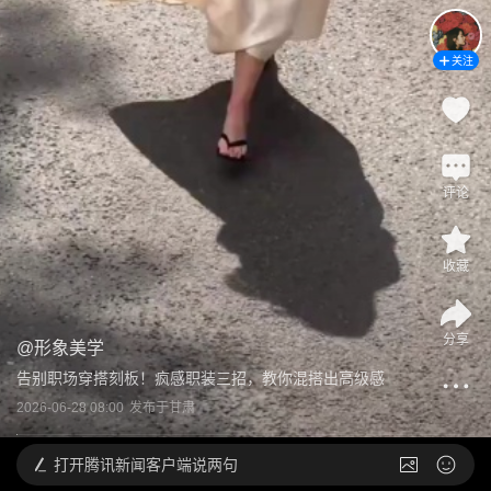
关注
评论
收藏
分享
@
形象美学
告别职场穿搭刻板！疯感职装三招，教你混搭出高级感
2026-06-28 08:00
发布于
甘肃
打开
腾讯新闻客户端说两句