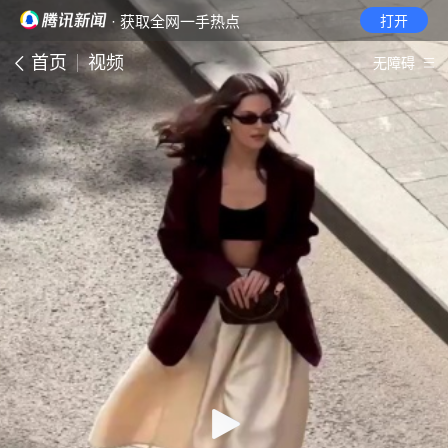
· 获取全网一手热点
打开
首页
视频
无障碍