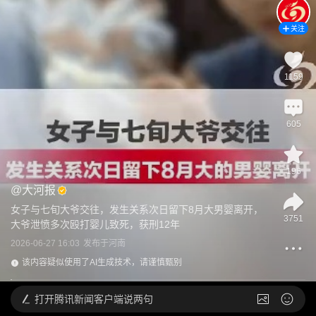
关注
1159
605
196
@
大河报
女子与七旬大爷交往，发生关系次日留下8月大男婴离开，
3751
大爷泄愤多次殴打婴儿致死，获刑12年
2026-06-27 16:03
发布于
河南
该内容疑似使用了AI生成技术，请谨慎甄别
打开
腾讯新闻客户端说两句