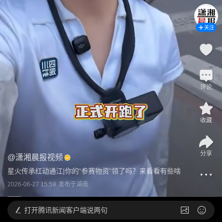
关注
评论
收藏
分享
@
潇湘晨报视频
星火传承红动通江|你的“参赛物资”领了吗？来看看有些啥
2026-06-27 15:59
发布于
湖南
打开
腾讯新闻客户端说两句