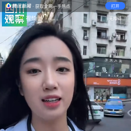
· 获取全网一手热点
打开
首页
视频
无障碍