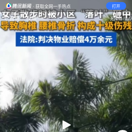
· 获取全网一手热点
打开
首页
视频
无障碍