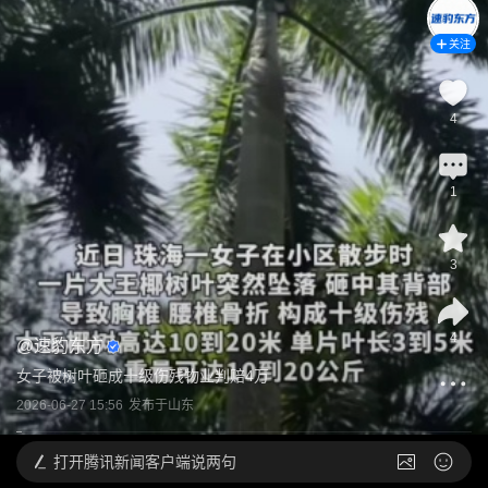
关注
4
1
3
4
@
速豹东方
女子被树叶砸成十级伤残物业判赔4万
2026-06-27 15:56
发布于
山东
打开
腾讯新闻客户端说两句