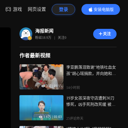
游戏
网页设置
登录
安装电脑版
内容更精彩
海报新闻
关注
粉丝
18.9万
|
关注
0
作者最新视频
李亚鹏落泪致谢“地铁吐血女
孩”胡心瑶捐款，并向她和病
友之家各捐赠99999元，女孩
397
|
01:15
回应：计划带病友去青岛看
14小时前
海
19岁女孩深夜守店遭刺30刀
惨死，凶手死刑改死缓 被害
人家属十年后才知情，没通
1.6万
|
01:03
知家属 没送达判决书 连民事
25评论
昨天
索赔权利都没告知？村干部