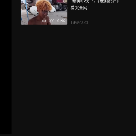
“精神小伙”写《我的妈妈》
证实：凶手刑满释放已十多
看哭全网
年，被害人家属申诉十六
年，老父亲抱憾离世
1000
|
01:02
1评论
08-03