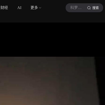
财经
AI
更多
科罗廖夫
搜索