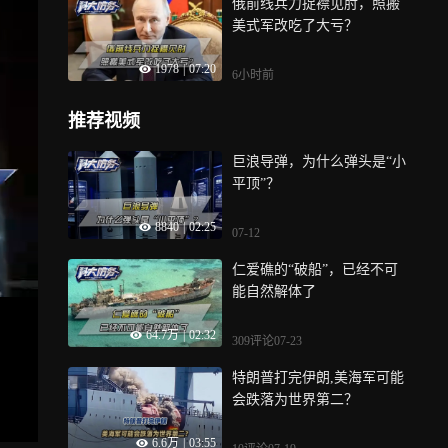
俄前线兵力捉襟见肘，照搬
美式军改吃了大亏？
1978
|
07:20
6小时前
推荐视频
巨浪导弹，为什么弹头是“小
平顶”？
8840
|
02:25
07-12
仁爱礁的“破船”，已经不可
能自然解体了
64.7万
|
02:32
309评论
07-23
特朗普打完伊朗,美海军可能
会跌落为世界第二？
6.6万
|
03:55