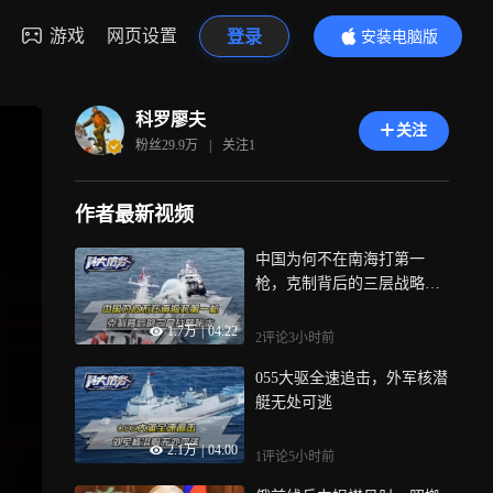
游戏
网页设置
登录
安装电脑版
内容更精彩
科罗廖夫
关注
粉丝
29.9万
|
关注
1
作者最新视频
中国为何不在南海打第一
枪，克制背后的三层战略账
本
1.7万
|
04:22
2评论
3小时前
055大驱全速追击，外军核潜
艇无处可逃
2.1万
|
04:00
1评论
5小时前