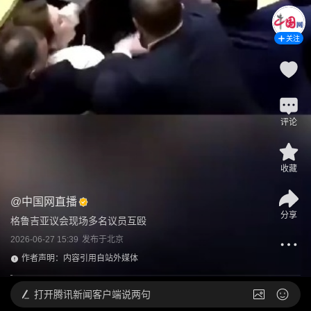
关注
评论
收藏
@
中国网直播
分享
格鲁吉亚议会现场多名议员互殴
2026-06-27 15:39
发布于
北京
作者声明：内容引用自站外媒体
打开
腾讯新闻客户端说两句