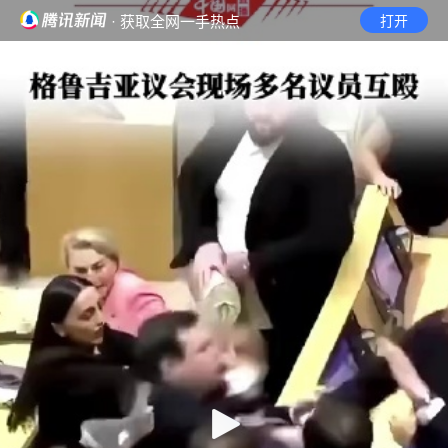
· 获取全网一手热点
打开
首页
视频
无障碍