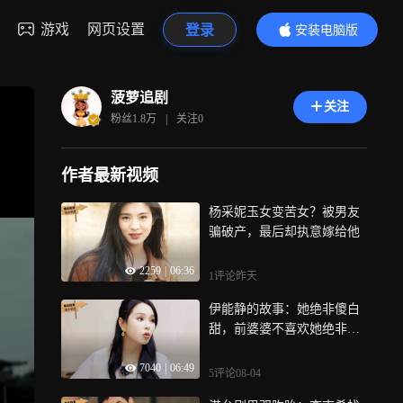
游戏
网页设置
登录
安装电脑版
内容更精彩
菠萝追剧
关注
粉丝
1.8万
|
关注
0
作者最新视频
杨采妮玉女变苦女？被男友
骗破产，最后却执意嫁给他
2259
|
06:36
1评论
昨天
伊能静的故事：她绝非傻白
甜，前婆婆不喜欢她绝非门
第
7040
|
06:49
5评论
08-04