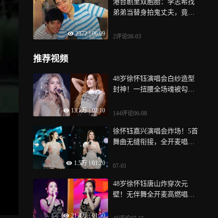
港台剧里双胞胎：李志希找
弟弟当替身拍鬼丈夫，竟然
没人发现
2372
|
06:09
2评论
08-03
推荐视频
48岁徐怀钰演唱会白纱造型
封神！一扭腰全场魂被勾
走，网友：这才是平民天
13.1万
|
02:10
后！
144评论
06-08
徐怀钰嘉兴演唱会炸场！5首
舞曲无缝衔接，全开麦唱跳
硬控全场！
1.5万
|
01:20
07-01
48岁徐怀钰唐山炸穿次元
壁！无伴舞全开麦高燃唱
跳，硬控全场数万人
21.4万
|
01:50