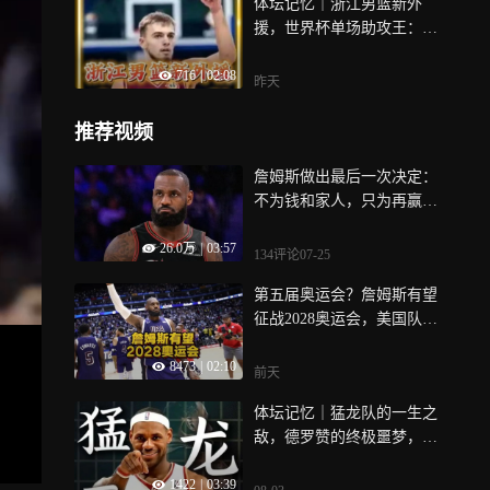
体坛记忆｜浙江男篮新外
援，世界杯单场助攻王：扎
加斯！
716
|
02:08
昨天
推荐视频
詹姆斯做出最后一次决定：
不为钱和家人，只为再赢一
次 | 竞者
26.0万
|
03:57
134评论
07-25
第五届奥运会？詹姆斯有望
征战2028奥运会，美国队专
门留名额
8473
|
02:10
前天
体坛记忆｜猛龙队的一生之
敌，德罗赞的终极噩梦，东
部国王的开心勒布朗
1422
|
03:39