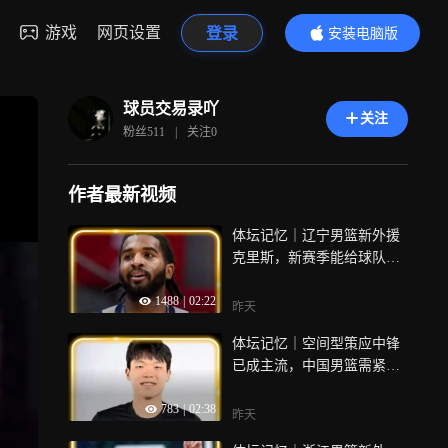
游戏
网页设置
登录
安装电脑版
内容更精彩
球员交易录吖
关注
粉丝
511
|
关注
0
作者最新视频
体坛记忆｜辽宁男篮新外援
克里斯，新赛季能给球队带
来哪些补强呢？
1488
|
02:22
昨天
体坛记忆｜空间型策应中锋
已成主流，中国男篮需紧跟
时代，做出调整！
783
|
02:38
昨天