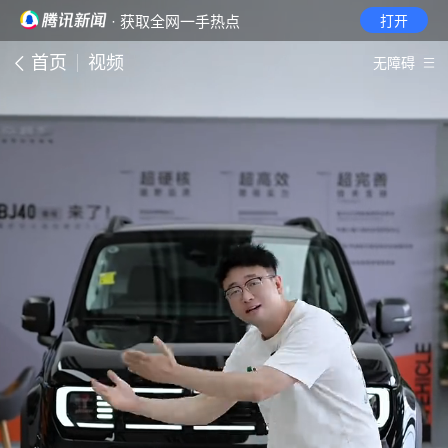
· 获取全网一手热点
打开
首页
视频
无障碍