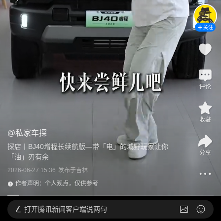
关注
评论
收藏
@
私家车探
探店丨BJ40增程长续航版—带「电」的城野玩家让你
分享
「油」刃有余
2026-06-27 15:36
发布于
吉林
作者声明：个人观点，仅供参考
打开
腾讯新闻客户端说两句