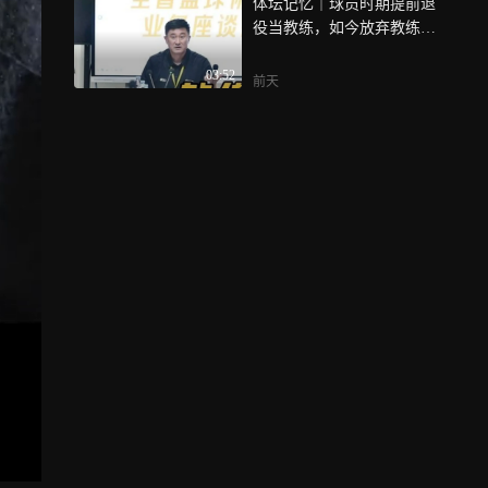
体坛记忆｜球员时期提前退
役当教练，如今放弃教练当
书记，杜锋两次成功选择
03:52
前天