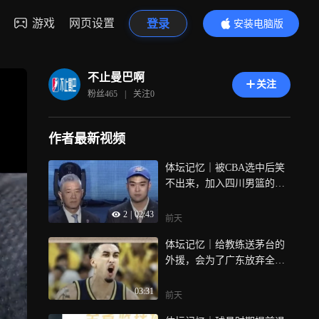
游戏
网页设置
登录
安装电脑版
内容更精彩
不止曼巴啊
关注
粉丝
465
|
关注
0
作者最新视频
体坛记忆｜被CBA选中后笑
不出来，加入四川男篮的球
员会有多惨？
2
|
02:43
前天
体坛记忆｜给教练送茅台的
外援，会为了广东放弃全额
保障合同吗
03:31
前天