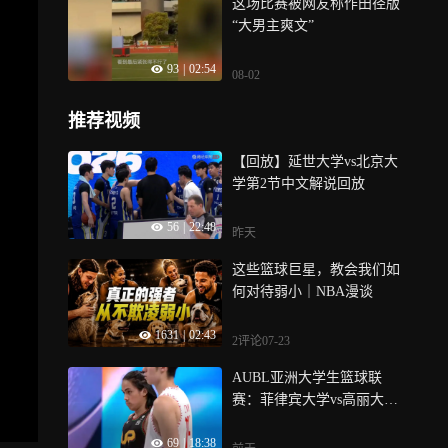
这场比赛被网友称作田径版
“大男主爽文”
93
|
02:54
08-02
推荐视频
【回放】延世大学vs北京大
学第2节中文解说回放
56
|
22:48
昨天
这些篮球巨星，教会我们如
何对待弱小｜NBA漫谈
1631
|
02:43
2评论
07-23
AUBL亚洲大学生篮球联
赛：菲律宾大学vs高丽大学
第1节回放
69
|
18:38