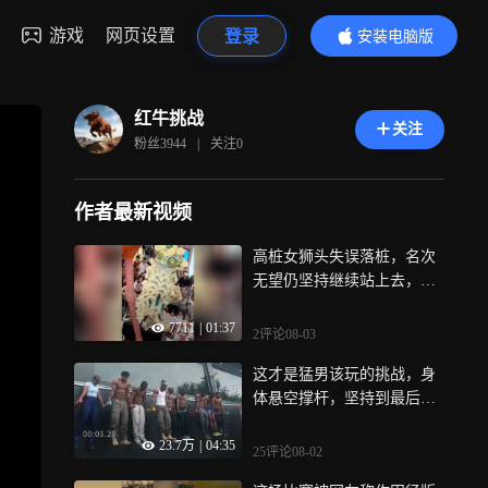
游戏
网页设置
登录
安装电脑版
内容更精彩
红牛挑战
关注
粉丝
3944
|
关注
0
作者最新视频
高桩女狮头失误落桩，名次
无望仍坚持继续站上去，这
是真功夫佩服
7711
|
01:37
2评论
08-03
这才是猛男该玩的挑战，身
体悬空撑杆，坚持到最后奖
金1000
23.7万
|
04:35
25评论
08-02