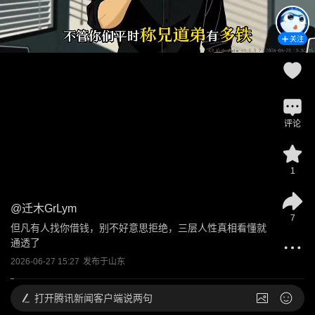
关注
评论
1
@
迁木GrLym
7
但凡有人找你借钱，别不好意思拒绝，三层人性真相看懂就
通透了
2026-06-27 15:27
发布于
山东
打开
腾讯新闻客户端说两句