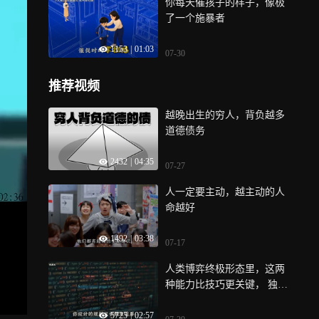
你每天催孩子的样子，像极
了一个施暴者
1153
|
01:03
07-30
推荐视频
越晚出生的穷人，背负越多
道德债务
2432
|
04:35
07-27
人一定要主动，越主动的人
命越好
1492
|
03:38
07-17
人类博弈终极形态里，这两
种能力比技巧更关键， 独立
思考 博弈论
5725
|
02:57