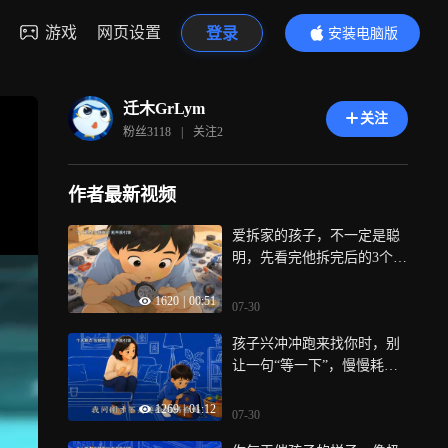
游戏
网页设置
登录
安装电脑版
内容更精彩
迁木GrLym
关注
粉丝
3118
|
关注
2
作者最新视频
爱拆家的孩子，不一定是聪
明，先看完他拆完后的3个反
应
1620
|
00:51
07-30
孩子兴冲冲跑来找你时，别
让一句“等一下”，慢慢耗光
他的分享欲
1269
|
01:12
07-30