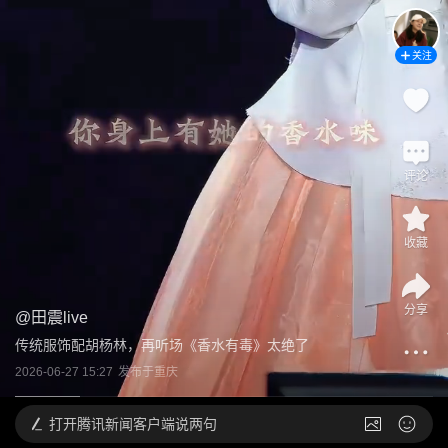
关注
评论
收藏
分享
@
田震live
传统服饰配胡杨林，再听场《香水有毒》太绝了
2026-06-27 15:27
发布于
重庆
打开
腾讯新闻客户端说两句