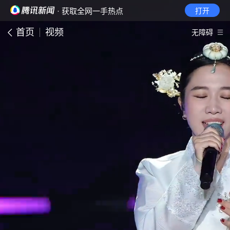
· 获取全网一手热点
打开
首页
视频
无障碍