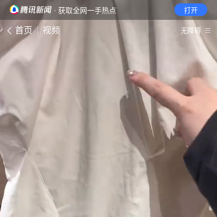
· 获取全网一手热点
打开
首页
视频
无障碍