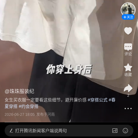
关注
评论
收藏
@
珠珠服装纪
2
女生买衣服一定要看这些细节，避开廉价感
 #
穿搭公式
 #
春
夏穿搭
 #
约会穿搭
2026-06-27 18:05
发布于
河南
打开
腾讯新闻客户端说两句