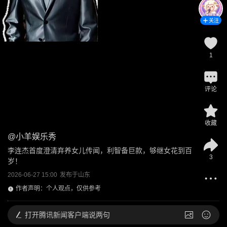
关注
1
评论
收藏
@
小羊娱乐秀
李连杰首度澄清弃养女儿传闻，利智备巨款，够继女花到百
3
岁！
2026-06-27 15:00
发布于
山东
作者声明：个人观点，仅供参考
打开
腾讯新闻客户端说两句