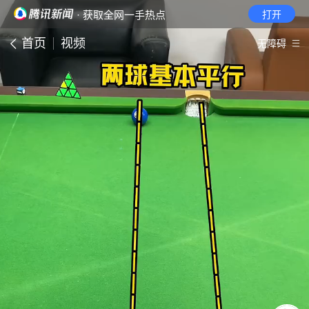
· 获取全网一手热点
打开
首页
视频
无障碍