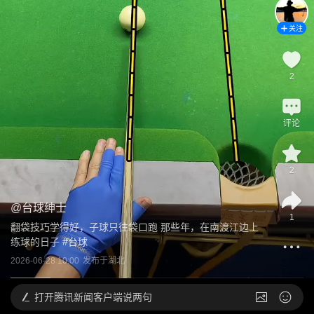
关注
2
评论
2
@
台球绅士
1
翻袋技巧学得好，子球只往袋口跑 那些年，在南渡江边上
练球的日子
 #
台球
2026-06-28 10:00
发布于
湖北
打开
腾讯新闻客户端说两句