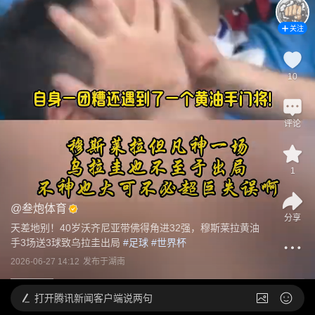
关注
10
评论
1
@
叁炮体育
分享
天差地别！40岁沃齐尼亚带佛得角进32强，穆斯莱拉黄油
手3场送3球致乌拉圭出局
 #
足球
 #
世界杯
2026-06-27 14:12
发布于
湖南
打开
腾讯新闻客户端说两句