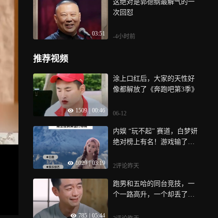
这绝对是郭德纲最解气的一
次回怼
03:51
-4小时前
推荐视频
涂上口红后，大家的天性好
像都解放了《奔跑吧第3季》
1509
|
00:46
06-12
内娱 “玩不起” 赛道，白梦妍
绝对榜上有名！游戏输了当
场垮脸
1029
|
03:19
2评论
昨天
跑男和五哈的同台竞技，一
个一路高升，一个却丢了初
心
785
|
05:44