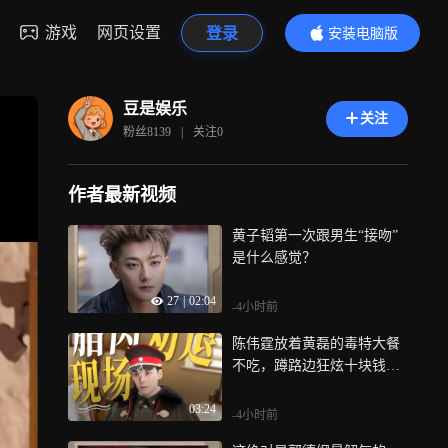
游戏
网页设置
登录
安装电脑版
内容更精彩
豆是娱乐
关注
粉丝
8139
|
关注
0
作者最新视频
黄子韬第一次跟男生“接吻”
是什么感觉？
27
|
02:04
-4小时前
陈伟霆放着黄磊的毒特大餐
不吃，蹲路边狂炫十块钱馄
饨面
03:24
-4小时前