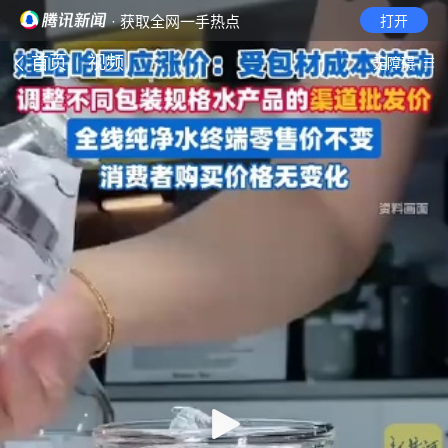
· 获取全网一手热点
打开
首页
视频
无障碍