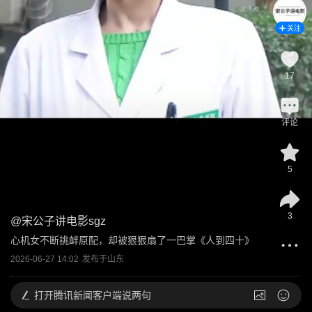
关注
17
评论
5
3
@
宋公子讲电影sgz
心机女不断挑衅原配，却被狠狠扇了一巴掌《人到四十》
2026-06-27 14:02
发布于
山东
打开
腾讯新闻客户端说两句