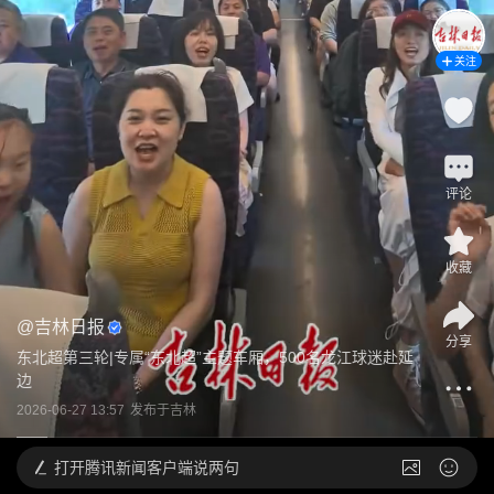
关注
评论
收藏
@
吉林日报
分享
东北超第三轮|专属“东北超”主题车厢，500名龙江球迷赴延
边
2026-06-27 13:57
发布于
吉林
打开
腾讯新闻客户端说两句