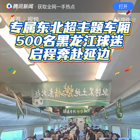
· 获取全网一手热点
打开
首页
视频
无障碍