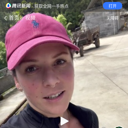
· 获取全网一手热点
打开
首页
视频
无障碍