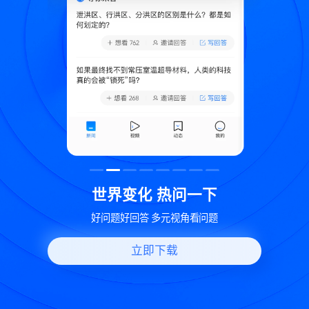
致
世界变化 热问一下
好问题好回答 多元视角看问题
立即下载