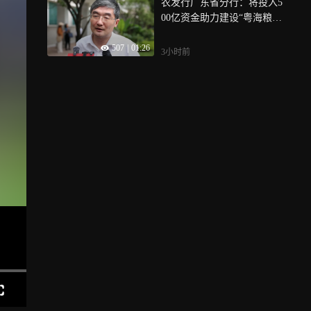
农发行广东省分行：将投入5
00亿资金助力建设“粤海粮
仓”
507
|
01:26
3小时前