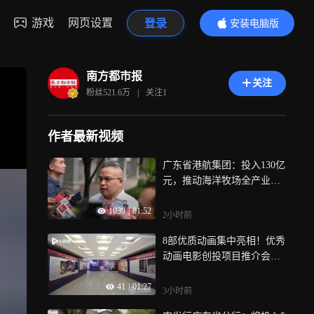
游戏
网页设置
登录
安装电脑版
内容更精彩
南方都市报
关注
粉丝
521.6万
|
关注
1
作者最新视频
广东省港航集团：投入130亿
元，推动海洋牧场全产业链
升级
1039
|
01:52
2小时前
8部优质动画集中亮相！优秀
动画电影创投项目推介会落
地东莞
41
|
01:27
3小时前