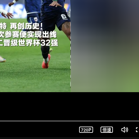
720P
倍速