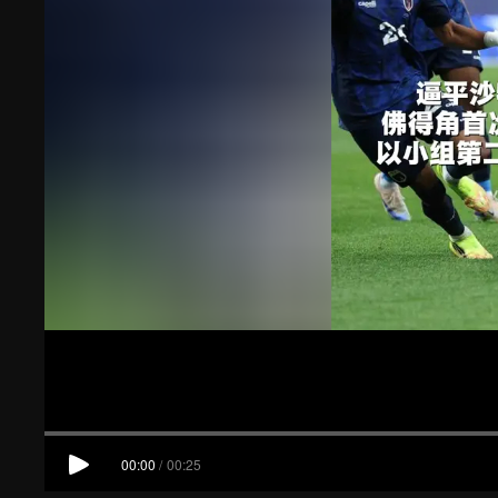
00:00
/
00:25