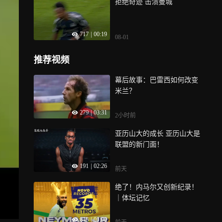
拒绝奇迹 击溃曼城
717
|
00:19
08-01
推荐视频
幕后故事：巴雷西如何改变
米兰？
279
|
03:31
2小时前
亚历山大的成长 亚历山大是
联盟的新门面！
191
|
02:26
前天
绝了！内马尔又创新纪录！
｜体坛记忆
815
|
01:00