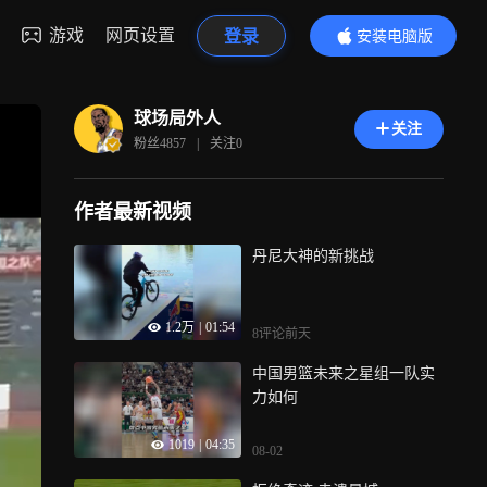
游戏
网页设置
登录
安装电脑版
内容更精彩
球场局外人
关注
粉丝
4857
|
关注
0
作者最新视频
丹尼大神的新挑战
1.2万
|
01:54
8评论
前天
中国男篮未来之星组一队实
力如何
1019
|
04:35
08-02