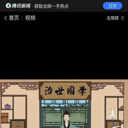
· 获取全网一手热点
打开
首页
视频
无障碍