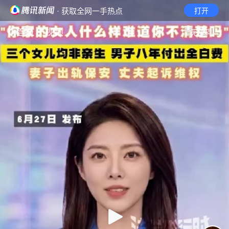
· 获取全网一手热点
打开
首页
视频
无障碍