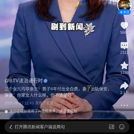
关注
5667
2312
1239
@
BTV法治进行时
三个女儿均非亲生！男子8年付出全白费，妻子出轨保安，
2.1万
保安：你家女人什么样，你不清楚吗
2026-06-27 11:43
发布于
北京
该内容疑似使用了AI生成技术，请谨慎甄别
打开
腾讯新闻客户端说两句