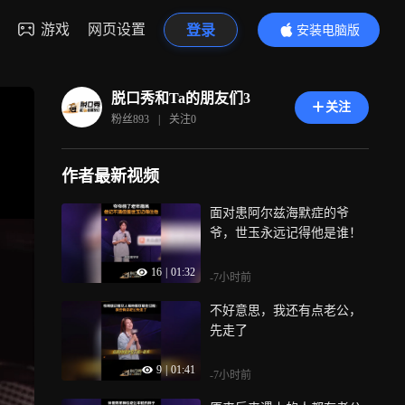
游戏
网页设置
登录
安装电脑版
内容更精彩
脱口秀和Ta的朋友们3
关注
粉丝
893
|
关注
0
作者最新视频
面对患阿尔兹海默症的爷
爷，世玉永远记得他是谁！
16
|
01:32
-7小时前
不好意思，我还有点老公，
先走了
9
|
01:41
-7小时前