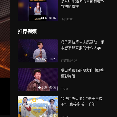
原来后来遇上的人都有老公
当初的模样
6
|
01:07
-7小时前
推荐视频
冯子豪被第67志愿录取，根
本想不起来报的什么大学丨
脱友3纯享
4.8万
|
10:20
17评论
07-25
脱口秀和Ta的朋友们 第3季_
精彩片段
300
|
00:58
07-08
吕博伟陈火腿：“高子与矮
子”，直接多活一千年
70
|
00:40