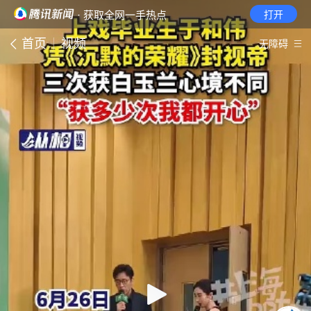
· 获取全网一手热点
打开
首页
视频
无障碍