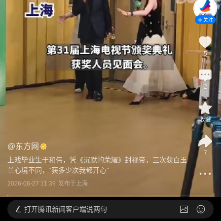
关注
5
2
收藏
@
东方网
7
上戏毕业生于和伟，凭《沉默的荣耀》封视帝，三次获白玉
兰心境不同，“获多少次我都开心”
2026-06-27 11:39
发布于
上海
打开
腾讯新闻客户端说两句