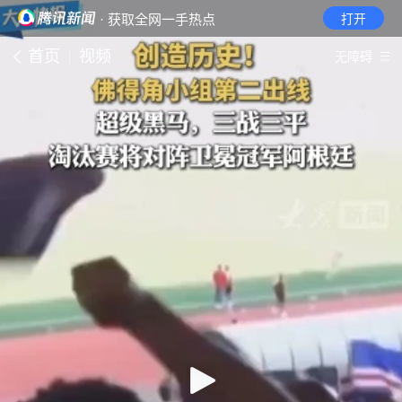
· 获取全网一手热点
打开
首页
视频
无障碍