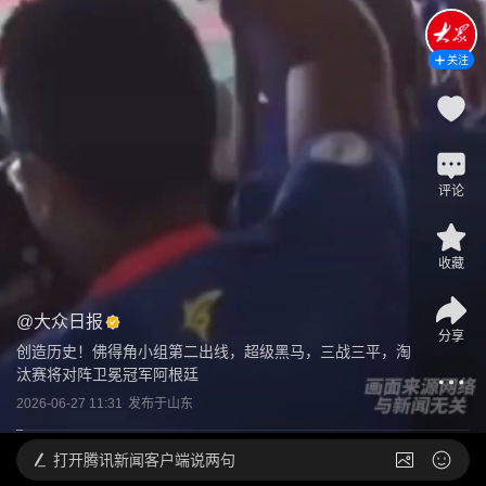
关注
评论
收藏
@
大众日报
分享
创造历史！佛得角小组第二出线，超级黑马，三战三平，淘
汰赛将对阵卫冕冠军阿根廷
2026-06-27 11:31
发布于
山东
打开
腾讯新闻客户端说两句