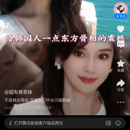
关注
1
收藏
分享
@
超有梗表妹
不是韩女降临 而是我们中女闪耀韩娱
2026-06-27 11:29
发布于
湖南
打开
腾讯新闻客户端说两句