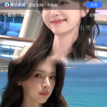
· 获取全网一手热点
打开
首页
视频
无障碍