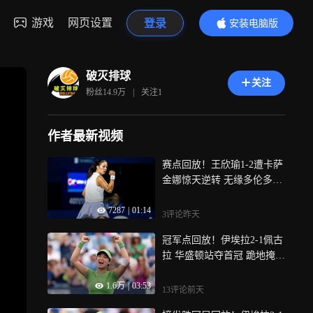
游戏
网页设置
登录
安装电脑版
内容更精彩
破灭排球
关注
粉丝
14.9万
|
关注
1
作者最新视频
赛点回放！王欣瑜1-2遭卡萨
金娜惊天逆转 无缘多伦多站
第二轮
7287
|
01:14
3评论
昨天
冠军点回放！伊埃拉2-1佩古
拉 华盛顿站夺首冠 跪地掩面
喜极而泣
1.6万
|
03:53
13评论
前天