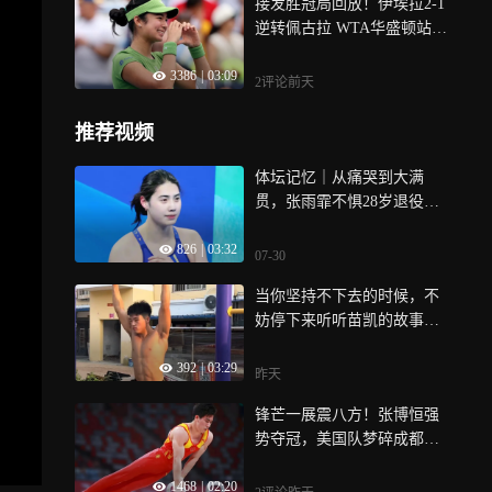
接发胜冠局回放！伊埃拉2-1
逆转佩古拉 WTA华盛顿站夺
职业生涯首冠！
3386
|
03:09
2评论
前天
推荐视频
体坛记忆｜从痛哭到大满
贯，张雨霏不惧28岁退役争
议，只为热爱燃烧到底！
826
|
03:32
07-30
当你坚持不下去的时候，不
妨停下来听听苗凯的故事！
｜体坛记忆
392
|
03:29
昨天
锋芒一展震八方！张博恒强
势夺冠，美国队梦碎成都赛
场｜体坛记忆
1468
|
02:20