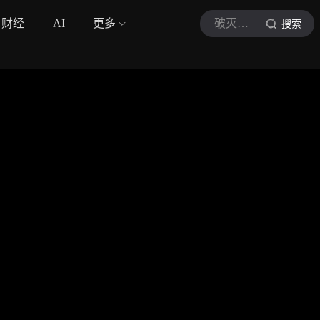
财经
AI
更多
破灭排球
搜索