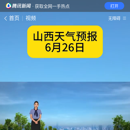
· 获取全网一手热点
打开
首页
视频
无障碍